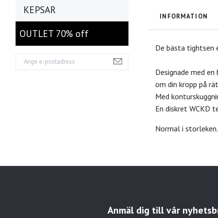
KEPSAR
INFORMATION
OUTLET 70% off
De bästa tightsen en
Designade med en b
om din kropp på rät
Med konturskuggnin
En diskret WCKD tex
Normal i storleken
Anmäl dig till vår nyhetsb