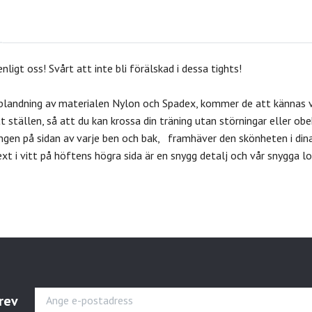
ligt oss! Svårt att inte bli förälskad i dessa tights!
landning av materialen Nylon och Spadex, kommer de att kännas v
t ställen, så att du kan krossa din träning utan störningar eller obe
gen på sidan av varje ben och bak, framhäver den skönheten i dina 
t i vitt på höftens högra sida är en snygg detalj och vår snygga l
.
rev